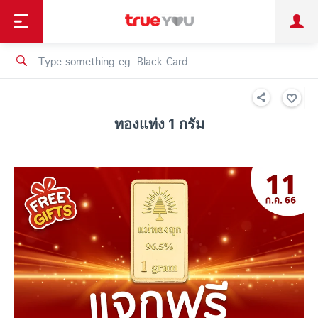
TruePoint
Shopping
เทรนด์เทคโนโลยี
Personal
Business
TrueBonus
iService
TrueID
ทองแท่ง 1 กรัม