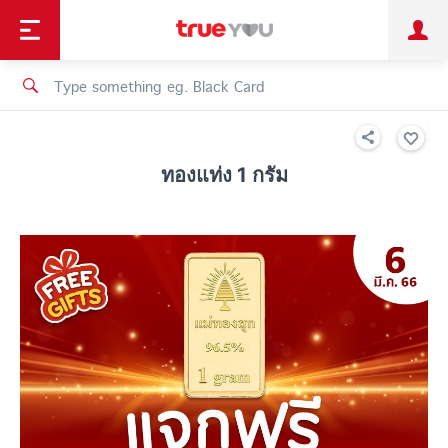
TruePoint
Shopping
เทรนด์เทคโนโลยี
Personal
Business
TrueBonus
iService
TrueID
ทองแท่ง 1 กรัม