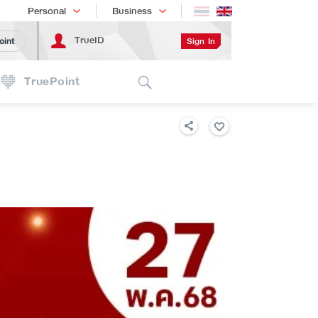
Shopping
เทรนด์เทคโนโลยี
Personal
Business
TrueID
Sign In
oint
Search
TruePoint