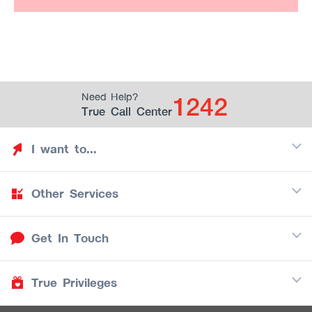
1242
Need Help?
True Call Center
I want to...
Other Services
Discover TrueYou
Find free privileges
Get In Touch
Mobile
See my saved privileges
Internet
Be TrueYou Partner (True Smart Merchant)
True Privileges
Call Center
TV
1242
Download TrueYou App
iOS
/
Android