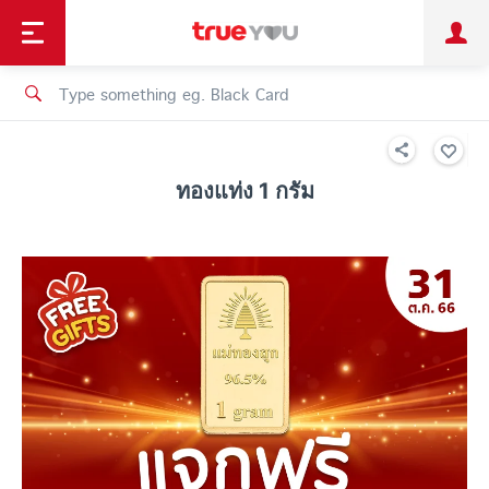
TruePoint
Shopping
เทรนด์เทคโนโลยี
Personal
Business
TrueBonus
iService
TrueID
ทองแท่ง 1 กรัม