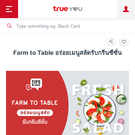
TruePoint
Shopping
เทรนด์เทคโนโลยี
Personal
Business
TrueBonus
iService
TrueID
Farm to Table อร่อยเมนูสลัดรับกรีนซีซั่น