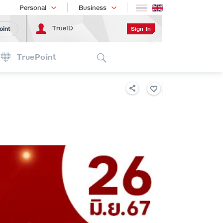
Shopping
เทรนด์เทคโนโลยี
Personal
Business
TrueID
Sign In
oint
Search
TruePoint