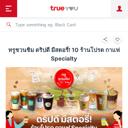
TruePoint
Shopping
เทรนด์เทคโนโลยี
Personal
Business
TrueBonus
iService
TrueID
ทรูชวนชิม ดริปดี มีสตอรี่! 10 ร้านโปรด กาแฟ
Specialty