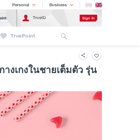
Shopping
เทรนด์เทคโนโลยี
Personal
Business
TrueID
Sign In
oint
Search
TruePoint
กางเกงในชายเต็มตัว รุ่น