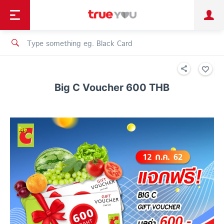
TruePoint
Shopping
เทรนด์เทคโนโลยี
Personal
Business
TrueBonus
iService
TrueID
Big C Voucher 600 THB