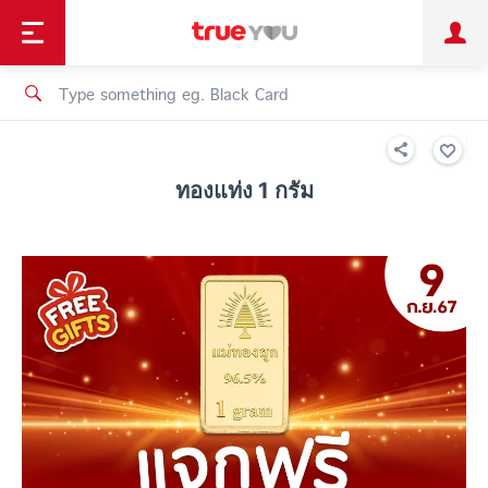
TruePoint
Shopping
เทรนด์เทคโนโลยี
Personal
Business
TrueBonus
iService
TrueID
ทองแท่ง 1 กรัม