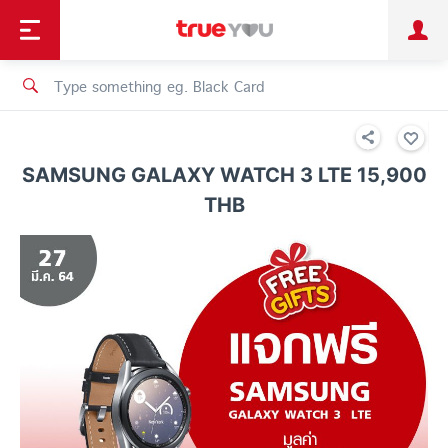
TruePoint
Shopping
เทรนด์เทคโนโลยี
Personal
Business
TrueBonus
iService
TrueID
SAMSUNG GALAXY WATCH 3 LTE 15,900
THB