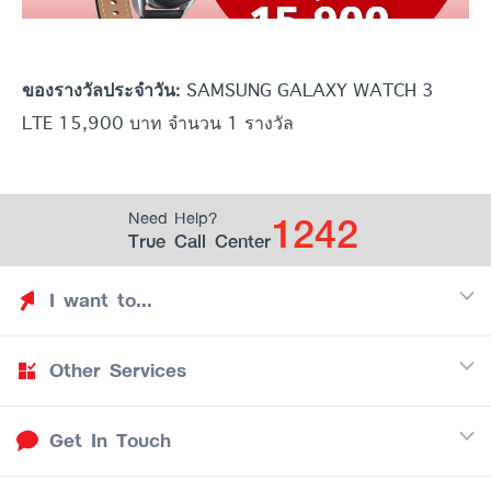
SAMSUNG GALAXY WATCH 3
ของรางวัลประจำวัน:
LTE 15,900 บาท จำนวน 1 รางวัล
1242
Need Help?
True Call Center
I want to...
Other Services
Discover TrueYou
Find free privileges
Get In Touch
Mobile
See my saved privileges
Internet