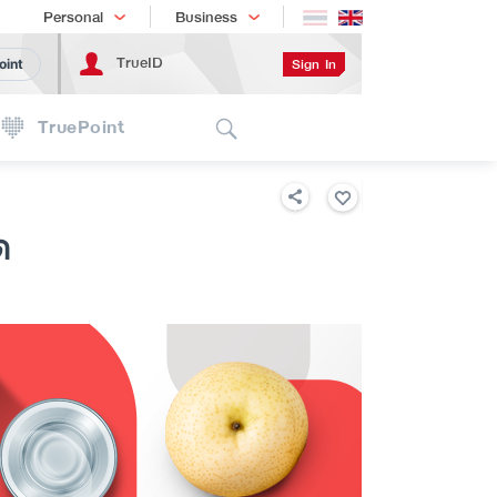
Shopping
เทรนด์เทคโนโลยี
Personal
Business
TrueID
Sign In
oint
Search
TruePoint
ด