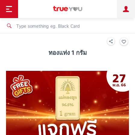
TruePoint
Shopping
เทรนด์เทคโนโลยี
Personal
Business
TrueBonus
iService
TrueID
ทองแท่ง 1 กรัม