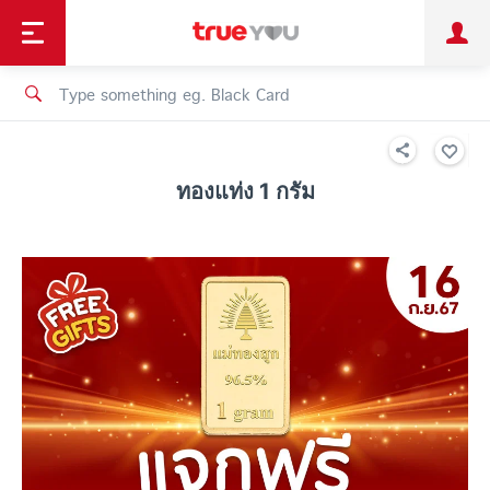
TruePoint
Shopping
เทรนด์เทคโนโลยี
Personal
Business
TrueBonus
iService
TrueID
ทองแท่ง 1 กรัม