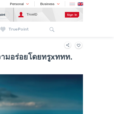
Shopping
เทรนด์เทคโนโลยี
Personal
Business
TrueID
Sign In
oint
Search
TruePoint
ำความอร่อยโดยทรูxททท.