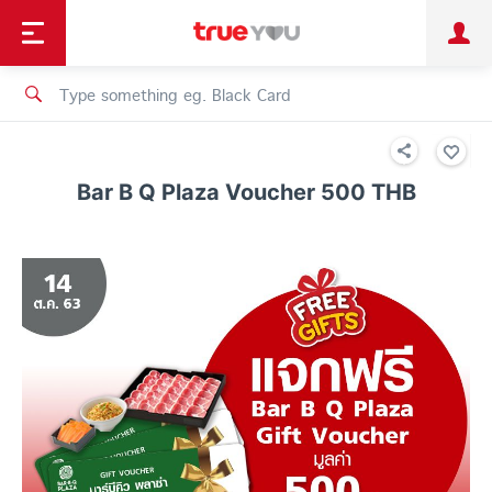
TruePoint
Shopping
เทรนด์เทคโนโลยี
Personal
Business
TrueBonus
iService
TrueID
Bar B Q Plaza Voucher 500 THB