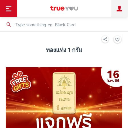
TruePoint
Shopping
เทรนด์เทคโนโลยี
Personal
Business
TrueBonus
iService
TrueID
ทองแท่ง 1 กรัม