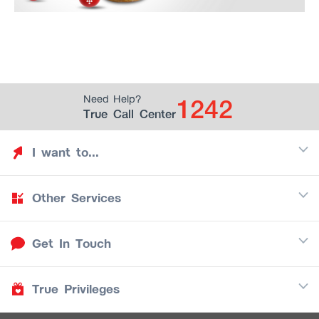
1242
Need Help?
True Call Center
I want to...
Other Services
Discover TrueYou
Find free privileges
Get In Touch
Mobile
See my saved privileges
Internet
Be TrueYou Partner (True Smart Merchant)
True Privileges
Call Center
TV
1242
Download TrueYou App
iOS
/
Android