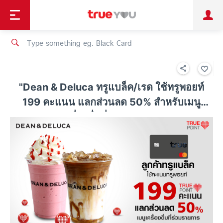
TruePoint
Shopping
เทรนด์เทคโนโลยี
Personal
Business
TrueBonus
iService
TrueID
"Dean & Deluca ทรูแบล็ค/เรด ใช้ทรูพอยท์
199 คะแนน แลกส่วนลด 50% สำหรับเมนู
เครื่องดื่มที่ร่วมรายการ"