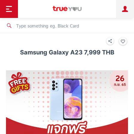
TruePoint
Shopping
เทรนด์เทคโนโลยี
Personal
Business
TrueBonus
iService
TrueID
Samsung Galaxy A23 7,999 THB