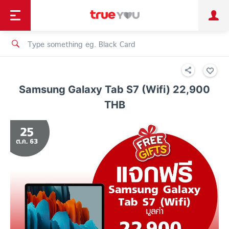
TruePoint
Shopping
เทรนด์เทคโนโลยี
Personal
Business
TrueBonus
iService
TrueID
Samsung Galaxy Tab S7 (Wifi) 22,900
THB