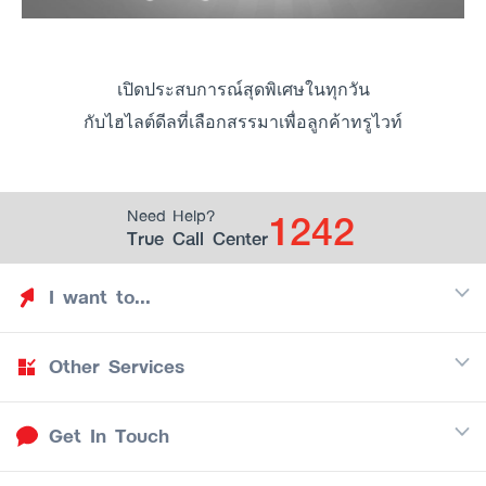
เปิดประสบการณ์สุดพิเศษในทุกวัน
กับไฮไลต์ดีลที่เลือกสรรมาเพื่อลูกค้าทรูไวท์
1242
Need Help?
True Call Center
I want to...
Other Services
Discover TrueYou
Find free privileges
Get In Touch
Mobile
See my saved privileges
Internet