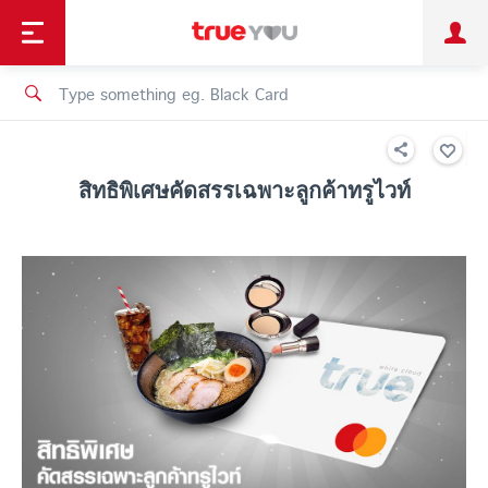
TruePoint
Shopping
เทรนด์เทคโนโลยี
Personal
Business
TrueBonus
iService
TrueID
สิทธิพิเศษคัดสรรเฉพาะลูกค้าทรูไวท์