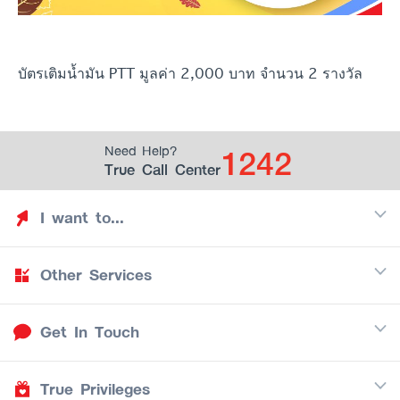
บัตรเติมน้ำมัน PTT มูลค่า 2,000 บาท จำนวน 2 รางวัล
1242
Need Help?
True Call Center
I want to...
Other Services
Discover TrueYou
Find free privileges
Get In Touch
Mobile
See my saved privileges
Internet
Be TrueYou Partner (True Smart Merchant)
True Privileges
Call Center