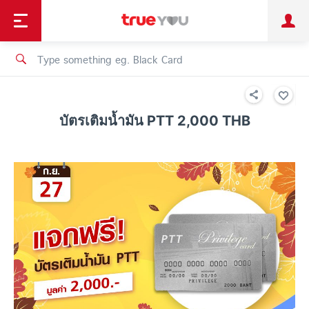
TruePoint
Shopping
เทรนด์เทคโนโลยี
Personal
Business
TrueBonus
iService
TrueID
บัตรเติมน้ำมัน PTT 2,000 THB