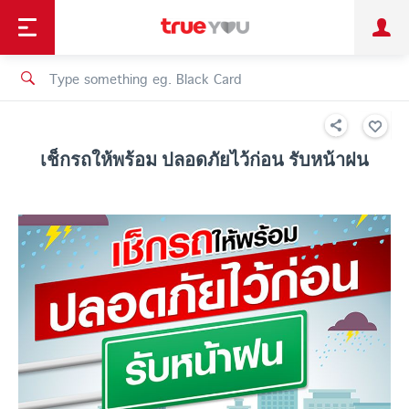
TruePoint
Shopping
เทรนด์เทคโนโลยี
Personal
Business
TrueBonus
iService
TrueID
เช็กรถให้พร้อม ปลอดภัยไว้ก่อน รับหน้าฝน