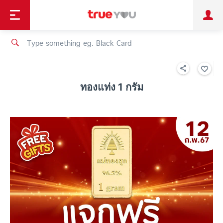
TruePoint
Shopping
เทรนด์เทคโนโลยี
Personal
Business
TrueBonus
iService
TrueID
ทองแท่ง 1 กรัม