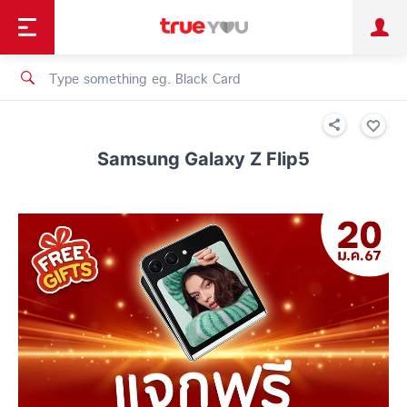
TruePoint
Shopping
เทรนด์เทคโนโลยี
Personal
Business
TrueBonus
iService
TrueID
Samsung Galaxy Z Flip5