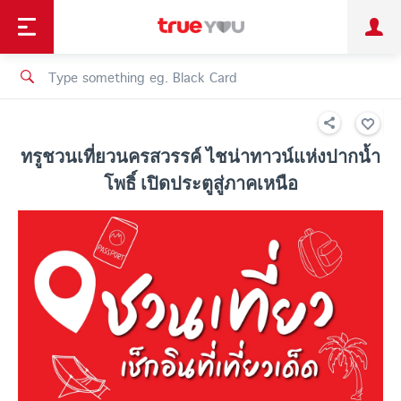
TruePoint
Shopping
เทรนด์เทคโนโลยี
Personal
Business
TrueBonus
iService
TrueID
ทรูชวนเที่ยวนครสวรรค์ ไชน่าทาวน์แห่งปากน้ำ
โพธิ์ เปิดประตูสู่ภาคเหนือ