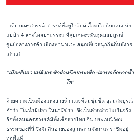
เที่ยวนครสวรรค์ สวรรค์ที่อยู่ใกล้แค่เอื้อมมือ ดินแดนแห่ง
แม่น้ำ 4 สายไหลมาบรรจบ ที่ลุ่มเกษตรอันอุดมสมบูรณ์
ศูนย์กลางการค้า เมืองท่าน่าแวะ สนุกเที่ยวสนุกกินถิ่นมังกร
เก่าแก่
“เมืองสี่แคว แห่มังกร พักผ่อนบึงบอระเพ็ด ปลารสเด็ดปากน้ำ
โพ”
ด้วยความเป็นเมืองแห่งสายน้ำ และที่ลุ่มชุ่มชื่น อุดมสมบูรณ์
คำว่า “ในน้ำมีปลา ในนามีข้าว” จึงเป็นคำกล่าวไม่เกินจริง
อีกทั้งคนนครสวรรค์มีทั้งเชื้อสายไทย-จีน ประเพณีวัตน
ธรรมของที่นี่ จึงมีกลิ่นอายของลูกหลานมังกรแทรกซึมอยู่
ทุกพื้นที่