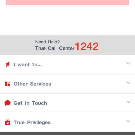
1242
Need Help?
True Call Center
I want to...
Other Services
Discover TrueYou
Find free privileges
Get In Touch
Mobile
See my saved privileges
Internet
Be TrueYou Partner (True Smart Merchant)
True Privileges
Call Center
TV
1242
Download TrueYou App
iOS
/
Android