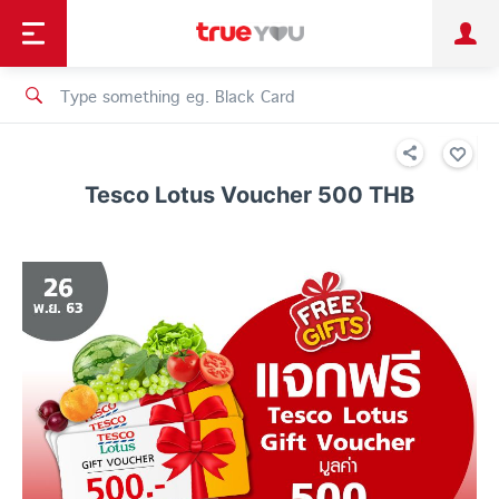
TruePoint
Shopping
เทรนด์เทคโนโลยี
Personal
Business
TrueBonus
iService
TrueID
Tesco Lotus Voucher 500 THB