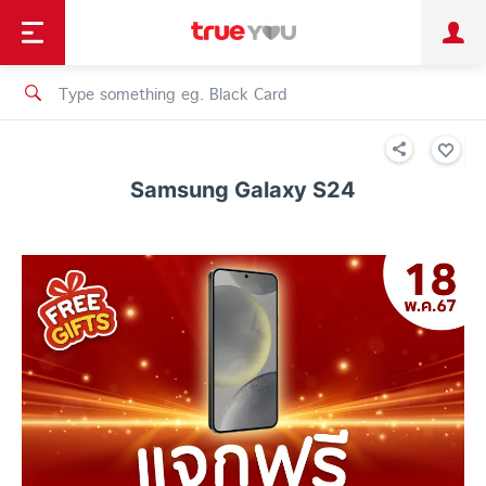
TruePoint
Shopping
เทรนด์เทคโนโลยี
Personal
Business
TrueBonus
iService
TrueID
Samsung Galaxy S24