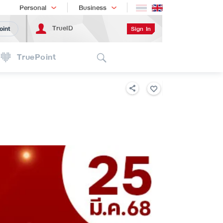
Shopping
เทรนด์เทคโนโลยี
Personal
Business
TrueID
Sign In
oint
Search
TruePoint