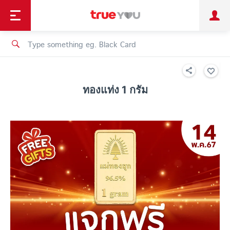
TruePoint
Shopping
เทรนด์เทคโนโลยี
Personal
Business
TrueBonus
iService
TrueID
ทองแท่ง 1 กรัม