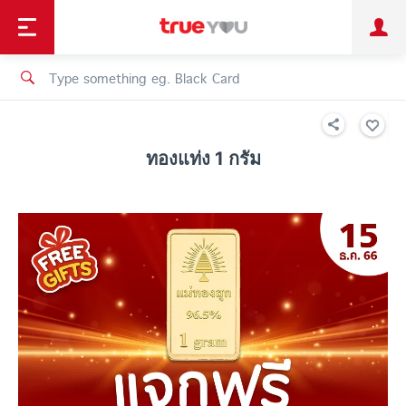
TruePoint
Shopping
เทรนด์เทคโนโลยี
Personal
Business
TrueBonus
iService
TrueID
ทองแท่ง 1 กรัม