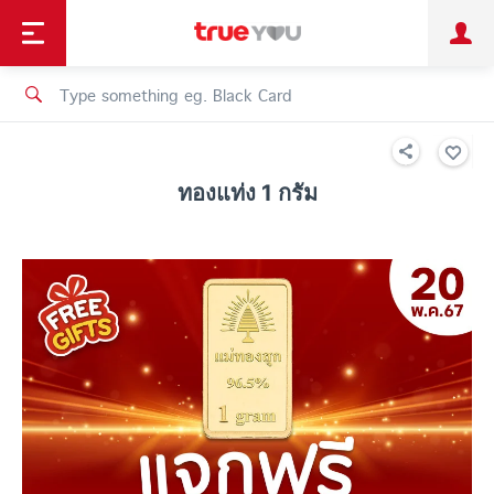
TruePoint
Shopping
เทรนด์เทคโนโลยี
Personal
Business
TrueBonus
iService
TrueID
ทองแท่ง 1 กรัม