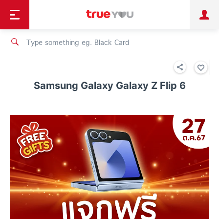
TruePoint
Shopping
เทรนด์เทคโนโลยี
Personal
Business
TrueBonus
iService
TrueID
Samsung Galaxy Galaxy Z Flip 6