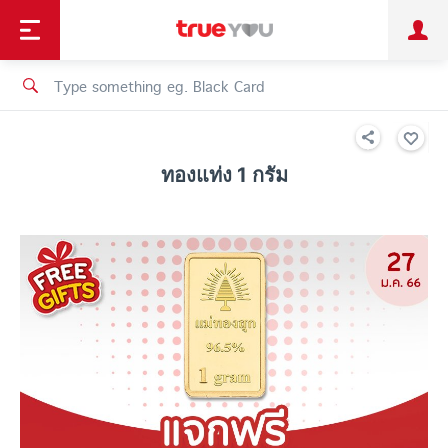
TruePoint
Shopping
เทรนด์เทคโนโลยี
Personal
Business
TrueBonus
iService
TrueID
ทองแท่ง 1 กรัม