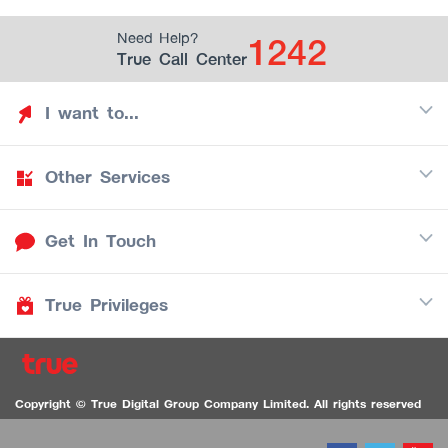
1242
Need Help?
True Call Center
I want to...
Other Services
Discover TrueYou
Find free privileges
Get In Touch
Mobile
See my saved privileges
Internet
Be TrueYou Partner (True Smart Merchant)
True Privileges
Call Center
TV
1242
Download TrueYou App
iOS
/
Android
1236 TrueBlack Call Center
True Card
Contact us
Copyright © True Digital Group Company Limited. All rights reserved
TruePoint
VDO Chat for the Hearing Impaired