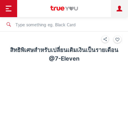
TruePoint
Shopping
เทรนด์เทคโนโลยี
Personal
Business
TrueBonus
iService
TrueID
สิทธิพิเศษสำหรับเปลี่ยนเติมเงินเป็นรายเดือน
@7-Eleven