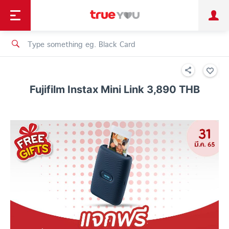
TruePoint
Shopping
เทรนด์เทคโนโลยี
Personal
Business
TrueBonus
iService
TrueID
Fujifilm Instax Mini Link 3,890 THB