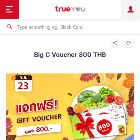
TruePoint
Shopping
เทรนด์เทคโนโลยี
Personal
Business
TrueBonus
iService
TrueID
Big C Voucher 800 THB