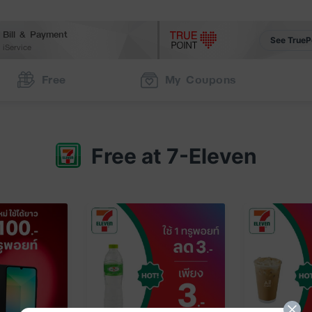
Bill & Payment
See TrueP
iService
Free
My Coupons
Free at 7-Eleven