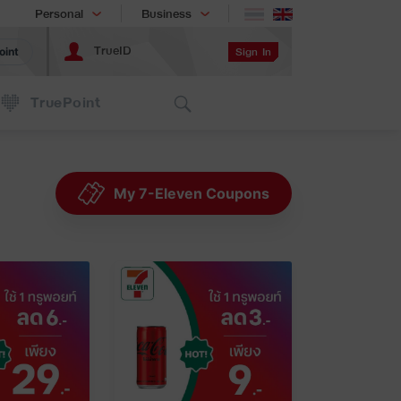
Shopping
เทรนด์เทคโนโลยี
Personal
Business
TrueID
Sign In
oint
Search
TruePoint
My 7-Eleven Coupons