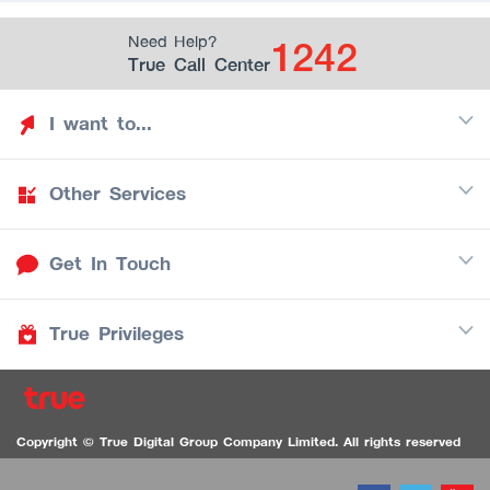
1242
Need Help?
True Call Center
I want to...
Other Services
Discover TrueYou
Find free privileges
Get In Touch
Mobile
See my saved privileges
Internet
Be TrueYou Partner (True Smart Merchant)
True Privileges
Call Center
TV
1242
Download TrueYou App
iOS
/
Android
1236 TrueBlack Call Center
True Card
Contact us
Copyright © True Digital Group Company Limited. All rights reserved
TruePoint
VDO Chat for the Hearing Impaired