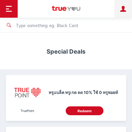
TruePoint
Shopping
เทรนด์เทคโนโลยี
Personal
Business
TrueBonus
iService
TrueID
Special Deals
ทรูแบล็ค ทรูเรด ลด 10% ใช้ 0 ทรูพอยท์
TruePoint
Redeem