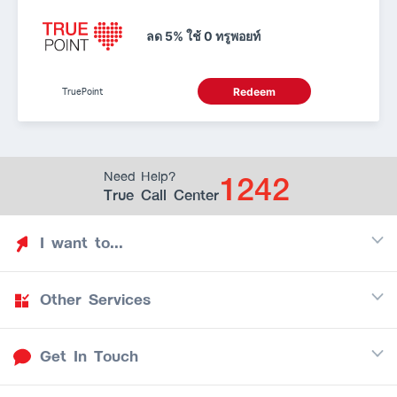
ลด 5% ใช้ 0 ทรูพอยท์
TruePoint
Redeem
1242
Need Help?
True Call Center
I want to...
Other Services
Discover TrueYou
Find free privileges
Get In Touch
Mobile
See my saved privileges
Internet