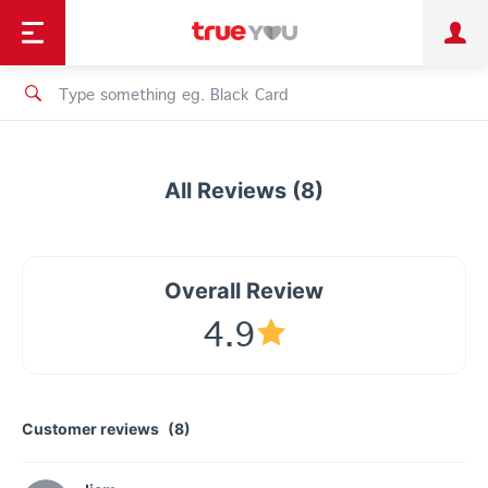
TruePoint
Shopping
เทรนด์เทคโนโลยี
Personal
Business
TrueBonus
iService
TrueID
All Reviews (8)
Overall Review
4.9
Customer reviews
(8)