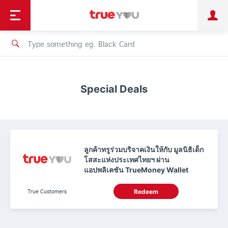
TruePoint
Shopping
เทรนด์เทคโนโลยี
Personal
Business
TrueBonus
iService
TrueID
Special Deals
ลูกค้าทรูร่วมบริจาคเงินให้กับ มูลนิธิเด็ก
โสสะแห่งประเทศไทยฯ ผ่าน
แอปพลิเคชัน TrueMoney Wallet
True Customers
Redeem