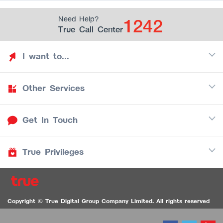
1242
Need Help?
True Call Center
I want to...
Other Services
Discover TrueYou
Find free privileges
Get In Touch
Mobile
See my saved privileges
Internet
Be TrueYou Partner (True Smart Merchant)
True Privileges
Call Center
TV
1242
Download TrueYou App
iOS
/
Android
1236 TrueBlack Call Center
True Card
Contact us
Copyright © True Digital Group Company Limited. All rights reserved
TruePoint
VDO Chat for the Hearing Impaired