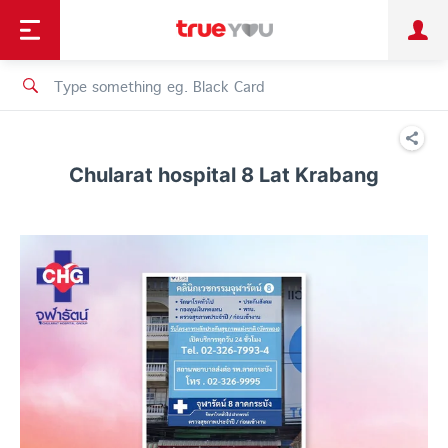
TruePoint
Shopping
เทรนด์เทคโนโลยี
Personal
Business
TrueBonus
iService
TrueID
Chularat hospital 8 Lat Krabang