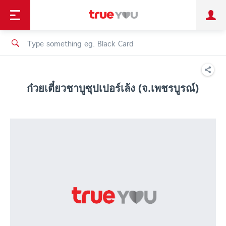
TruePoint
Shopping
เทรนด์เทคโนโลยี
Personal
Business
TrueBonus
iService
TrueID
ก๋วยเตี๋ยวชาบูซุปเปอร์เล้ง (จ.เพชรบูรณ์)