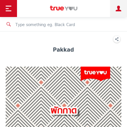
TruePoint
Shopping
เทรนด์เทคโนโลยี
Personal
Business
TrueBonus
iService
TrueID
Pakkad