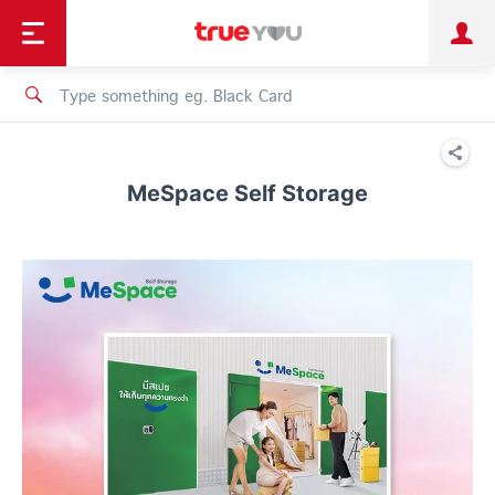
TruePoint
Shopping
เทรนด์เทคโนโลยี
Personal
Business
TrueBonus
iService
TrueID
MeSpace Self Storage