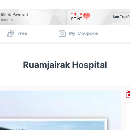
Bill & Payment
See TrueP
iService
Free
My Coupons
Ruamjairak Hospital