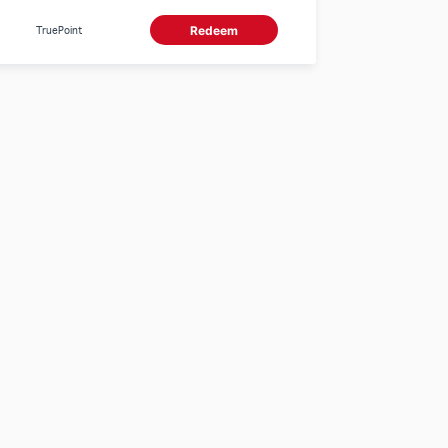
ทรูพอยท์
TruePoint
Redeem