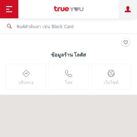
TruePoint
ชำระบิล
ช้อป
เทรนด์เทคโนโลยี
ลูกค้าบุคคล
ลูกค้าองค์กร
ทรูโบนัส
ทรูไอดี
ทรูไอเซอร์วิส
ข้อมูลร้าน โลตัส
เส้นทาง
โทร
เว็บไซต์